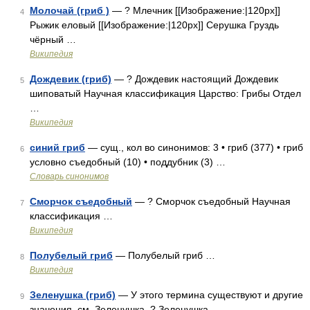
Молочай (гриб )
— ? Млечник [[Изображение:|120px]]
4
Рыжик еловый [[Изображение:|120px]] Серушка Груздь
чёрный …
Википедия
Дождевик (гриб)
— ? Дождевик настоящий Дождевик
5
шиповатый Научная классификация Царство: Грибы Отдел
…
Википедия
синий гриб
— сущ., кол во синонимов: 3 • гриб (377) • гриб
6
условно съедобный (10) • поддубник (3) …
Словарь синонимов
Сморчок съедобный
— ? Сморчок съедобный Научная
7
классификация …
Википедия
Полубелый гриб
— Полубелый гриб …
8
Википедия
Зеленушка (гриб)
— У этого термина существуют и другие
9
значения, см. Зеленушка. ? Зеленушка …