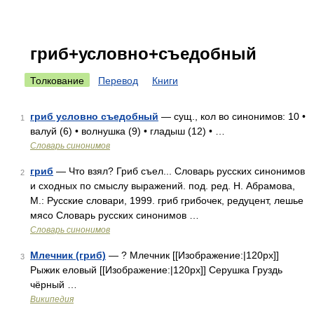
гриб+условно+съедобный
Толкование
Перевод
Книги
гриб условно съедобный
— сущ., кол во синонимов: 10 •
1
валуй (6) • волнушка (9) • гладыш (12) • …
Словарь синонимов
гриб
— Что взял? Гриб съел... Словарь русских синонимов
2
и сходных по смыслу выражений. под. ред. Н. Абрамова,
М.: Русские словари, 1999. гриб грибочек, редуцент, лешье
мясо Словарь русских синонимов …
Словарь синонимов
Млечник (гриб)
— ? Млечник [[Изображение:|120px]]
3
Рыжик еловый [[Изображение:|120px]] Серушка Груздь
чёрный …
Википедия