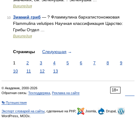
Википедия
Зимний гриб
— ? Фламмулина бархатистоножковая
10
Flammulina velutipes Научная классификация Царство:
Грибы Отдел …
Википедия
Страницы
Следующая
→
1
2
3
4
5
6
7
8
9
10
11
12
13
© Академик, 2000-2026
18+
Обратная связь:
Техподдержка
,
Реклама на сайте
👣 Путешествия
Экспорт словарей на сайты
, сделанные на PHP,
Joomla,
Drupal,
WordPress, MODx.